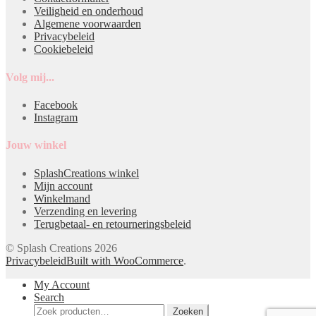
Veiligheid en onderhoud
Algemene voorwaarden
Privacybeleid
Cookiebeleid
Volg mij...
Facebook
Instagram
Jouw winkel
SplashCreations winkel
Mijn account
Winkelmand
Verzending en levering
Terugbetaal- en retourneringsbeleid
© Splash Creations 2026
Privacybeleid
Built with WooCommerce
.
My Account
Search
Zoeken
Zoeken