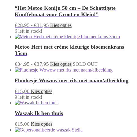
op
variaties.
de
“Het Metoo Konijn 50 cm – De Schattigste
Deze
productpagina
optie
Knuffelmaat voor Groot en Klein!”
kan
gekozen
Prijsklasse:
Dit
€
28,95
-
€
31,95
Kies opties
worden
product
€28,95
6 left in stock!
op
heeft
tot
de
meerdere
€31,95
productpagina
Metoo Hert met crème kleurige bloemenkrans
variaties.
Deze
35cm
optie
kan
Prijsklasse:
Dit
€
34,95
-
€
37,95
Kies opties
SOLD OUT
gekozen
product
€34,95
worden
heeft
tot
op
Fluohesje Wowow met rits met naam/afbeelding
meerdere
€37,95
de
variaties.
productpagina
Dit
€
15,00
Deze
Kies opties
product
optie
9 left in stock!
heeft
kan
meerdere
gekozen
Waszak Ik ben thuis
variaties.
worden
Deze
op
Dit
€
15,00
optie
Kies opties
de
product
kan
productpagina
heeft
gekozen