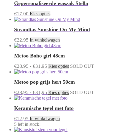
Gepersonaliseerde waszak Stella
meerdere
worden
variaties.
op
Dit
€
17,00
Deze
Kies opties
de
product
optie
productpagina
heeft
kan
Strandtas Sunshine On My Mind
meerdere
gekozen
variaties.
worden
€
22,95
Deze
In winkelwagen
op
optie
de
kan
productpagina
Metoo Boho girl 48cm
gekozen
worden
Prijsklasse:
Dit
€
28,95
-
€
31,95
Kies opties
SOLD OUT
op
product
€28,95
de
heeft
productpagina
tot
Metoo pop grijs hert 50cm
meerdere
€31,95
variaties.
Prijsklasse:
Dit
€
28,95
-
€
31,95
Deze
Kies opties
SOLD OUT
product
optie
€28,95
heeft
kan
tot
Keramische tegel met foto
meerdere
gekozen
€31,95
variaties.
worden
€
12,95
Deze
In winkelwagen
op
optie
de
5 left in stock!
kan
productpagina