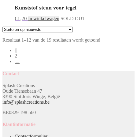
gekozen
Kunststof steun voor tegel
worden
op
€
1,20
In winkelwagen
SOLD OUT
de
productpagina
Gesorteerd
Resultaat 1–12 van de 19 resultaten wordt getoond
op
1
nieuwste
2
→
Contact
Splash Creations
Oude Tiensebaan 47
3390 Sint Joris Winge, België
info@splashcreations.be
BE0829 198 560
Klantinformatie
Contactformulier