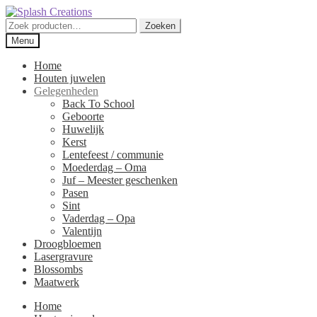
Skip
Skip
to
to
Zoeken
Zoeken
navigation
content
naar:
Menu
Home
Houten juwelen
Gelegenheden
Back To School
Geboorte
Huwelijk
Kerst
Lentefeest / communie
Moederdag – Oma
Juf – Meester geschenken
Pasen
Sint
Vaderdag – Opa
Valentijn
Droogbloemen
Lasergravure
Blossombs
Maatwerk
Home